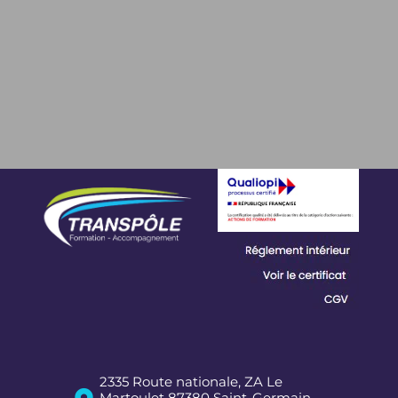
Revenir en haut
2335 Route nationale, ZA Le
Martoulet 87380 Saint-Germain