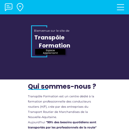
Bienvenue sur le site de
Transpôle
Formation
Espace
Apprenant
Qui sommes-nous ?
Transpôle Formation est un centre dédié à la
formation professionnelle des conducteurs
routiers (H/F), crée par des entreprises du
Transport Routier de Marchandises de la
Nouvelle-Aquitaine.
Aujourd'hui
"99% des besoins quotidiens sont
transportés par les professionnels de la route"